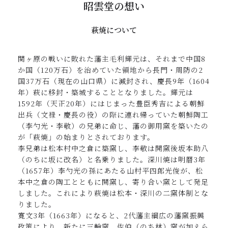
昭雲堂の想い
萩焼について
関ヶ原の戦いに敗れた藩主毛利輝元は、それまで中国8
か国（120万石）を治めていた領地から長門・周防の2
国37万石（現在の山口県）に減封され、慶長9年（1604
年）萩に移封・築城することとなりました。輝元は
1592年（天正20年）にはじまった豊臣秀吉による朝鮮
出兵（文禄・慶長の役）の際に連れ帰っていた朝鮮陶工
（李勺光・李敬）の兄弟に命じ、藩の御用窯を築いたの
が「萩焼」の始まりとされております。
李兄弟は松本村中之倉に築窯し、李敬は開窯後坂本助八
（のちに坂に改名）と名乗りました。深川焼は明暦3年
（1657年）李勺光の孫にあたる山村平四郎光俊が、松
本中之倉の陶工とともに開窯し、寄り合い窯として発足
しました。これにより萩焼は松本・深川の二窯体制とな
りました。
寛文3年（1663年）になると、2代藩主綱広の藩窯振興
政策により、新たに三輪窯、佐伯（のち林）窯が加えら