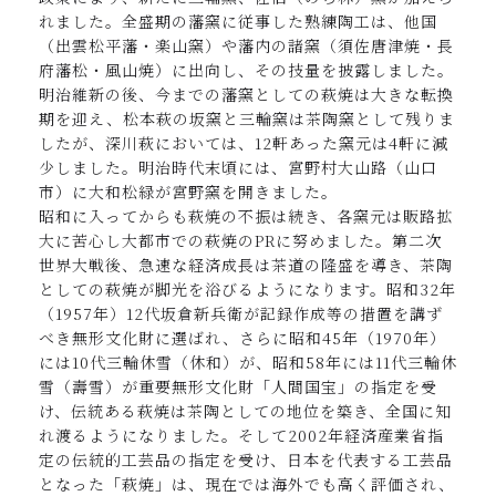
れました。全盛期の藩窯に従事した熟練陶工は、他国
（出雲松平藩・楽山窯）や藩内の諸窯（須佐唐津焼・長
府藩松・風山焼）に出向し、その技量を披露しました。
明治維新の後、今までの藩窯としての萩焼は大きな転換
期を迎え、松本萩の坂窯と三輪窯は茶陶窯として残りま
したが、深川萩においては、12軒あった窯元は4軒に減
少しました。明治時代末頃には、宮野村大山路（山口
市）に大和松緑が宮野窯を開きました。
昭和に入ってからも萩焼の不振は続き、各窯元は販路拡
大に苦心し大都市での萩焼のPRに努めました。第二次
世界大戦後、急速な経済成長は茶道の隆盛を導き、茶陶
としての萩焼が脚光を浴びるようになります。昭和32年
（1957年）12代坂倉新兵衛が記録作成等の措置を講ず
べき無形文化財に選ばれ、さらに昭和45年（1970年）
には10代三輪休雪（休和）が、昭和58年には11代三輪休
雪（壽雪）が重要無形文化財「人間国宝」の指定を受
け、伝統ある萩焼は茶陶としての地位を築き、全国に知
れ渡るようになりました。そして2002年経済産業省指
定の伝統的工芸品の指定を受け、日本を代表する工芸品
となった「萩焼」は、現在では海外でも高く評価され、