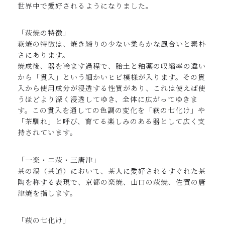
世界中で愛好されるようになりました。
「萩焼の特徴」
萩焼の特徴は、焼き締りの少ない柔らかな風合いと素朴
さにあります。
焼成後、器を冷ます過程で、胎土と釉薬の収縮率の違い
から「貫入」という細かいヒビ模様が入ります。その貫
入から使用成分が浸透する性質があり、これは使えば使
うほどより深く浸透してゆき、全体に広がってゆきま
す。この貫入を通しての色調の変化を「萩の七化け」や
「茶馴れ」と呼び、育てる楽しみのある器として広く支
持されています。
「一楽・二萩・三唐津」
茶の湯（茶道）において、茶人に愛好されるすぐれた茶
陶を称する表現で、京都の楽焼、山口の萩焼、佐賀の唐
津焼を指します。
「萩の七化け」