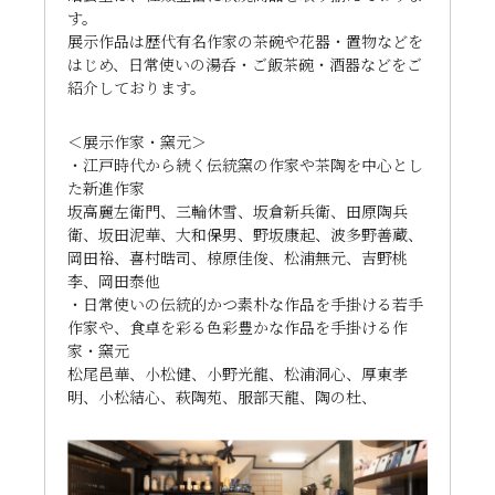
す。
展示作品は歴代有名作家の茶碗や花器・置物などを
はじめ、日常使いの湯呑・ご飯茶碗・酒器などをご
紹介しております。
＜展示作家・窯元＞
・江戸時代から続く伝統窯の作家や茶陶を中心とし
た新進作家
坂高麗左衛門、三輪休雪、坂倉新兵衛、田原陶兵
衛、坂田泥華、大和保男、野坂康起、波多野善蔵、
岡田裕、喜村晧司、椋原佳俊、松浦無元、吉野桃
李、岡田泰他
・日常使いの伝統的かつ素朴な作品を手掛ける若手
作家や、食卓を彩る色彩豊かな作品を手掛ける作
家・窯元
松尾邑華、小松健、小野光龍、松浦洞心、厚東孝
明、小松結心、萩陶苑、服部天龍、陶の杜、